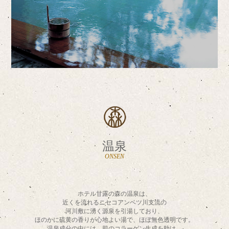
温泉
ONSEN
ホテル甘露の森の温泉は、
近くを流れるニセコアンベツ川支流の
河川敷に湧く源泉を引湯しており、
ほのかに硫黄の香りが心地よい湯で、ほぼ無色透明です。
温泉成分の中には、肌のコラーゲン生成を助け、