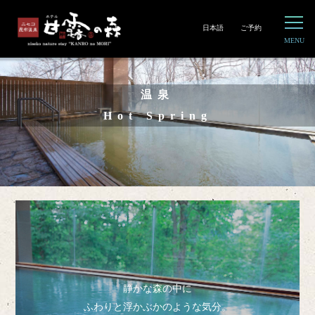
日本語
ご予約
温泉
Hot Spring
静かな森の中に
ふわりと浮かぶかのような気分。