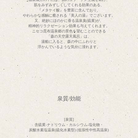
肌をみずみずしくしてくれる効果のある、
『メタケイ酸』を豊富に含んでおり、
やわらかな感触に癒される『美人の湯』でございます。
又、絶妙にほのかに香る温泉臭(硫黄)が、
精神的リラクゼーション効果も与えてくれます。
ニセコ昆布温泉郷の景色を望むことのできる
「森の天空露天風呂」は、
湯船に入ると、森の中にふわりと
浮かんでいるような気分に浸れます。
泉質/効能
[泉質]
含硫黄-ナトリウム・カルシウム-塩化物・
炭酸水素塩温泉(硫化水素型) (低張性中性高温泉)