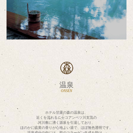
温泉
ONSEN
ホテル甘露の森の温泉は、
近くを流れるニセコアンベツ川支流の
河川敷に湧く源泉を引湯しており、
ほのかに硫黄の香りが心地よい湯で、ほぼ無色透明です。
温泉成分の中には、肌のコラーゲン生成を助け、