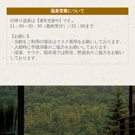
温泉営業について
日帰り温泉は【
通常営業中】です。
11：00～20：30（最終受付）／21：00まで
【お願い】
・当館をご利用の場合はマスク着用をお願いしております。
・入館時に手指消毒のご協力をお願いしております。
・浴場、サウナ、脱衣場では黙浴、黙脱衣のご協力をお願い
しております。