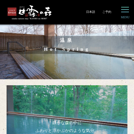
日本語
ご予約
温泉
Hot Spring
静かな森の中に
ふわりと浮かぶかのような気分。