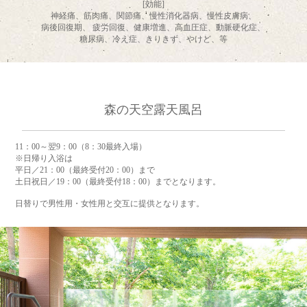
[効能]
神経痛、筋肉痛、関節痛、慢性消化器病、慢性皮膚病、
病後回復期、 疲労回復、健康増進、高血圧症、動脈硬化症、
糖尿病、冷え症、きりきず、やけど、等
森の天空露天風呂
11：00～翌9：00（8：30最終入場）
※日帰り入浴は
平日／21：00（最終受付20：00）まで
土日祝日／19：00（最終受付18：00）までとなります。
日替りで男性用・女性用と交互に提供となります。