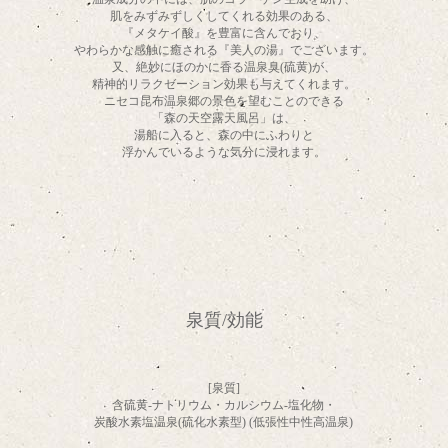
肌をみずみずしくしてくれる効果のある、
『メタケイ酸』を豊富に含んでおり、
やわらかな感触に癒される『美人の湯』でございます。
又、絶妙にほのかに香る温泉臭(硫黄)が、
精神的リラクゼーション効果も与えてくれます。
ニセコ昆布温泉郷の景色を望むことのできる
「森の天空露天風呂」は、
湯船に入ると、森の中にふわりと
浮かんでいるような気分に浸れます。
泉質/効能
[泉質]
含硫黄-ナトリウム・カルシウム-塩化物・
炭酸水素塩温泉(硫化水素型) (低張性中性高温泉)