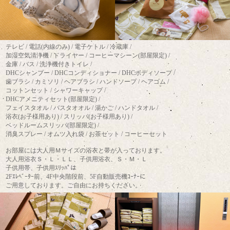
テレビ / 電話(内線のみ) / 電子ケトル / 冷蔵庫 /
加湿空気清浄機 / ドライヤー / コーヒーマシーン(部屋限定) /
金庫 / バス / 洗浄機付きトイレ /
DHCシャンプー / DHCコンディショナー / DHCボディソープ /
歯ブラシ / カミソリ / ヘアブラシ / ハンドソープ / ヘアゴム /
コットンセット / シャワーキャップ /
DHCアメニティセット(部屋限定) /
フェイスタオル / バスタオオル / 湯かご / ハンドタオル /
浴衣(お子様用あり) / スリッパ(お子様用あり) /
ベッドルームスリッパ(部屋限定) /
消臭スプレー / オムツ入れ袋 / お茶セット / コーヒーセット
お部屋には大人用Ｍサイズの浴衣と帯が入っております。
大人用浴衣Ｓ・Ｌ・ＬＬ、子供用浴衣、Ｓ・Ｍ・Ｌ
子供用帯、子供用ｽﾘｯﾊﾟは
2Fｴﾚﾍﾞｰﾀｰ前、4F中央階段前、5F自動販売機ｺｰﾅｰに
ご用意しております。ご自由にお持ちください。