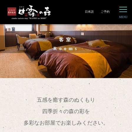
日本語
ご予約
客室
Rooms
五感を癒す森のぬくもり
四季折々の森の彩を
多彩なお部屋でお楽しみください。