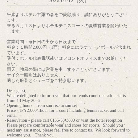
2026/05/12（火）
平素よりホテル甘露の森をご愛顧賜り、誠にありがとうござい
ます。
来る５月１３日よりホテルテニスコートの夏季営業を開始いた
します。
営業時間：毎日日の出から日没まで
料金：１時間2,000円（1面）料金にはラケットとボールが含まれ
ています。
受付：ホテル代表電話或いはフロントオフィスまでお越しくだ
さい。
雨天、強風の際には営業を中止することがございます。
ナイター照明はありません。
適した服装とシューズをご持参願います。
Dear guest,
We are delighted to inform you that our tennis court operation starts
from 13 May 2026.
Opening hours - from sun rise to sun set
Price - JPY2,000/1hour for 1 court including tennis racket and ball
rental
Reservation - please call 0136-58-3800 or visit the hotel reception
Please prepare comfortable wear and shoes for sports. Should you
need any assistance, please feel free to contact us. We look forward to
welcome you. Thank you