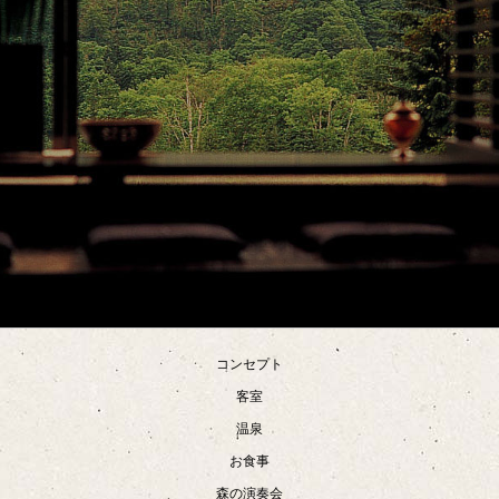
コンセプト
客室
温泉
お食事
森の演奏会