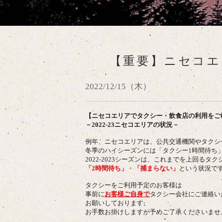
【重要】ニセコエ
2022/12/15（木）
【ニセコエリアでタクシー・飲食店の利用をご
－2022-23ニセコエリアの状況－
例年、ニ
セコエリアは、公共交通機関やタクシ
冬季のハイシーズンには「タクシー1時間待ち
2022-2023シーズンは、これまでを上回るタ
「2時間待ち」
・
「捕まらない」
という状況で
タクシーをご利用予定のお客様は
事前に
お客様ご自身で
タクシー会社に
ご連絡い
お願いしております。
お手数お掛けしますが予めご了承くださいませ