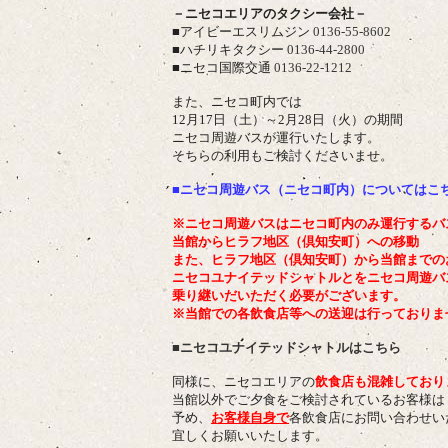
－ニセコエリアのタクシー会社－
■アイビーエスリムジン
0136-55-8602
■ハチリキタクシー
0136-44-2800
■ニセコ国際交通
0136-22-1212
また、ニセコ町内では
12月17日（土）～2月28日（火）
の期間
ニセコ周遊バスが運行いたします。
そちらの利用もご検討くださいませ。
■ニセコ周遊バス（ニセコ町内）についてはこ
※ニセコ周遊バスはニセコ町内のみ運行するバ
当館から
ヒラフ地区（倶知安町）への移動
また、
ヒラフ地区（倶知安町）から当館までの
ニセコユナイテッドシャトルとをニセコ周遊バ
乗り継いだいただく必要がございます。
※当館での各飲食店等への送迎は行っておりま
■ニセコユナイテッドシャトルはこちら
同様に、ニセコエリアの
飲食店も混雑しており
当館以外でご夕食をご検討されているお客様は
予め、
お客様自身で
各飲食店にお問い合わせい
宜しくお願いいたします。