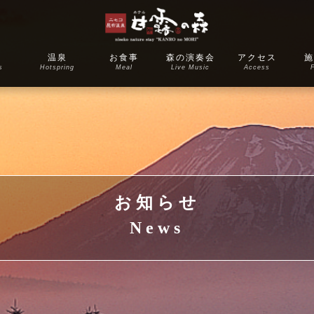
室
温泉
お食事
森の演奏会
アクセス
施
s
Hotspring
Meal
Live Music
Access
F
お知らせ
News